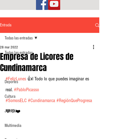
Entrada
Todas las entradas
28 mar 2022
Todas las entradas
Empresa de Licores de
Cundinamarca
Política
#FelizLunes
 👍I Todo lo que puedes imaginar es 
Deportes
real. 
#PabloPicasso
Cultura
#SomosELC
#Cundinamarca
#RegiónQueProgresa
Judicial
💙💛❤️
Multimedia