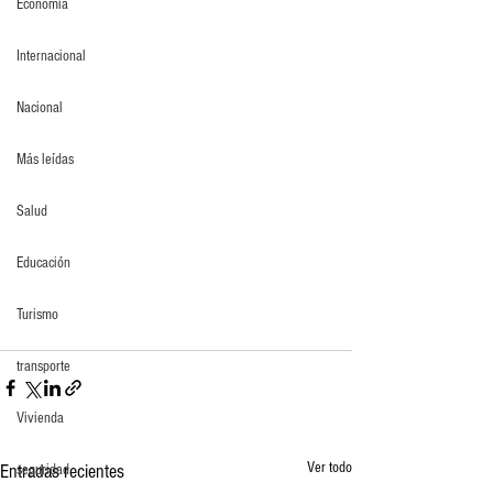
Economia
Internacional
Nacional
Más leídas
Salud
Educación
Turismo
transporte
Vivienda
Ver todo
Entradas recientes
seguridad