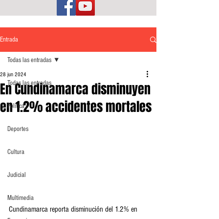
Entrada
Todas las entradas
28 jun 2024
Todas las entradas
En Cundinamarca disminuyen
en 1.2% accidentes mortales
Política
Deportes
Cultura
Judicial
Multimedia
Cundinamarca reporta disminución del 1.2% en 