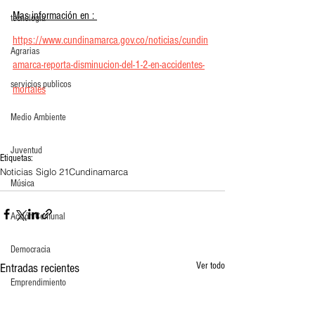
Mas información en : 
tecnología
https://www.cundinamarca.gov.co/noticias/cundin
Agrarias
amarca-reporta-disminucion-del-1-2-en-accidentes-
servicios publicos
mortales
Medio Ambiente
Juventud
Etiquetas:
Noticias Siglo 21
Cundinamarca
Música
Acción Comunal
Democracia
Ver todo
Entradas recientes
Emprendimiento