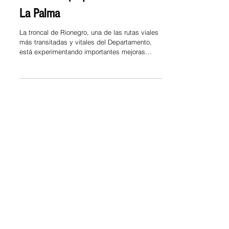
2 nov 2023
Troncal de Rionegro: avances
en la vía Zipaquirá – Pacho –
La Palma
La troncal de Rionegro, una de las rutas viales
más transitadas y vitales del Departamento,
está experimentando importantes mejoras
que...
1 nov 2023