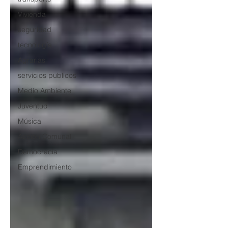
Vivienda
seguridad
tecnología
Agrarias
servicios publicos
Medio Ambiente
Juventud
Música
Acción Comunal
Democracia
Emprendimiento