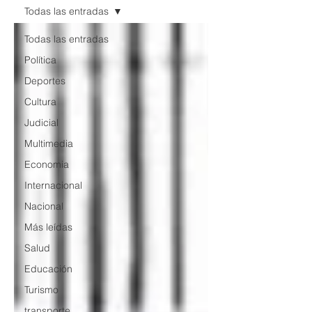
Todas las entradas
Todas las entradas
Política
Deportes
Cultura
Judicial
Multimedia
Economia
Internacional
Nacional
Más leídas
Salud
Educación
Turismo
transporte