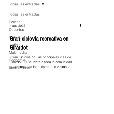
Todas las entradas
Todas las entradas
Política
4 ago 2025
Deportes
Cultura
Gran ciclovía recreativa en
Judicial
Girardot
Multimedia
¡Gran Ciclovía por las principales vías de
Economia
Girardot!🚴‍♀️ Se invita a toda la comunidad
girardoteña y a los turistas que visitan la...
Internacional
Nacional
Más leídas
Salud
Educación
Turismo
transporte