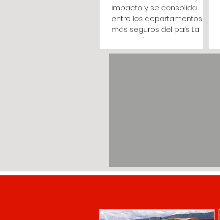
impacto y se consolida
entre los departamentos
más seguros del país La
estrategia
#CundinamarcaTieneQuien
LaCuide deja más de 4.000
capturas, 125 allanamientos
y reducciones significativas
en delitos como secuestro,
homicidio, hurto a comercio
y delitos sexuales, con corte
al 2 de agosto de 2026.
(Cundinamarca, agosto 5
de 2026). El departamento
continúa registrando
resultados positivos en
materia de seguridad. Con
corte al 2 d