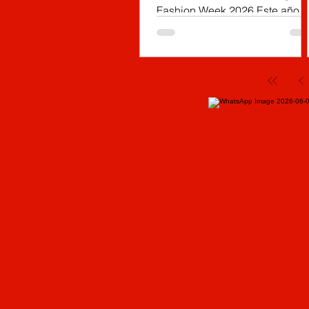
Fashion Week 2026 Este año, e
talento artesanal de 31
municipios de Cundinamarca
llega a la décima edición de
Bogotá Fashion Week para
posicionar los oficios
tradicionales en el escenario
más influyente del sistema
moda colombiano, conectand
la creación hecha a mano con
el diseño, la industria y las
tendencias de la moda
contemporánea.
(Cundinamarca, mayo 13 de
2026). Del 12 al 14 de mayo,
entre las 9:00 de la mañan