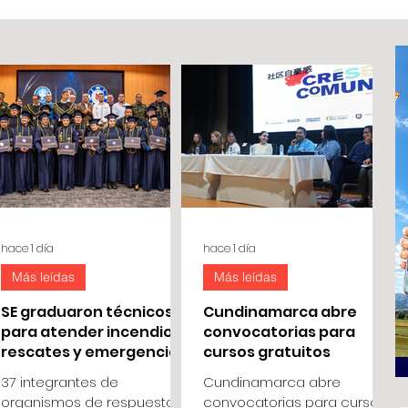
hace 1 día
hace 1 día
Más leídas
Más leídas
SE graduaron técnicos
Cundinamarca abre
para atender incendios,
convocatorias para
rescates y emergencias
cursos gratuitos
37 integrantes de
Cundinamarca abre
organismos de respuesta
convocatorias para cursos