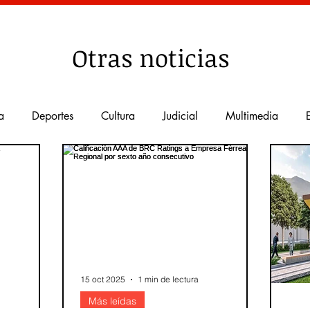
Otras noticias
a
Deportes
Cultura
Judicial
Multimedia
nal
Más leídas
Salud
Educación
Turismo
tecnología
Agrarias
servicios publicos
Medio
15 oct 2025
1 min de lectura
Acción Comunal
Democracia
Emprendimiento
Más leídas