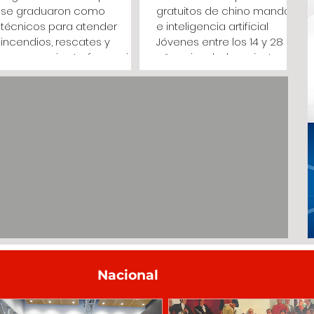
se graduaron como
gratuitos de chino mandarín
técnicos para atender
e inteligencia artificial
incendios, rescates y
Jóvenes entre los 14 y 28
emergencias La formación
años vinculados a juntas de
tuvo una duración de un
acción comunal podrán
año e incluyó 246 horas de
inscribirse hasta el 10 de
entrenamiento en atención
agosto para acceder a 88
prehospitalaria, rescate
cupos de formación virtual
estructural, incendios,
(Cundinamarca, agosto 4
materiales peligrosos y
de 2026) . "Desde el Instituto
Sistema de Comando de
de Acción Comunal y
Incidentes. (Cundinamarca,
Capital Social de
agosto 4 de 2026). Treinta y
Cundinamarca (IDACO)
siete integrantes de los
abrimos una nueva
organismos operativos de
convocatoria para que 60
Cundinamarca culminaron
jóvenes cundinamarqueses
un programa técnico
puedan aprender chino
orientado a la atención de
mandarín y 28 continúen
Nacional
in