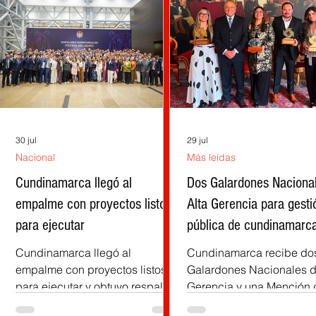
30 jul
29 jul
Nacional
Más leídas
la
Cundinamarca llegó al
Dos Galardones Naciona
empalme con proyectos listos
Alta Gerencia para gesti
para ejecutar
pública de cundinamarc
Cundinamarca llegó al
Cundinamarca recibe do
empalme con proyectos listos
Galardones Nacionales d
para ejecutar y obtuvo respaldo
Gerencia y una Mención 
),
del Gobierno entrante, afirma el
Honor por experiencias 