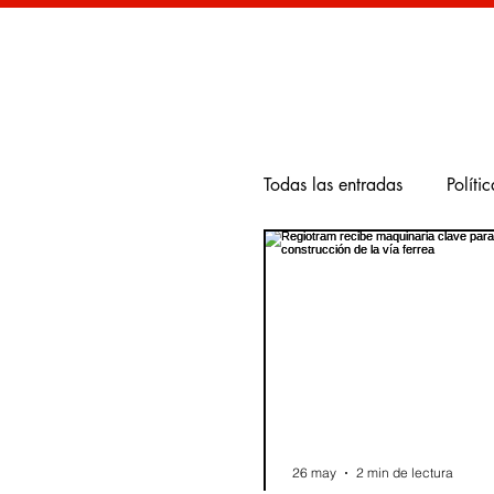
Todas las entradas
Polític
Internacional
Nacio
Vivienda
seguridad
Juventud
Música
26 may
2 min de lectura