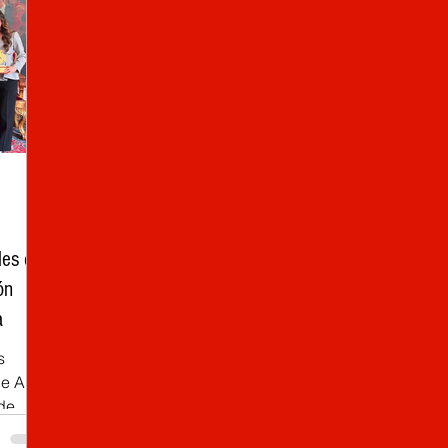
les de
ón
a
s
e Alta
de
de