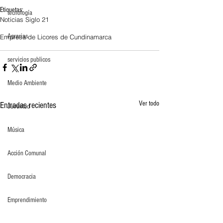
Etiquetas:
tecnología
Noticias Siglo 21
Agrarias
Empresa de Licores de Cundinamarca
servicios publicos
Medio Ambiente
Ver todo
Entradas recientes
Juventud
Música
Acción Comunal
Democracia
Emprendimiento