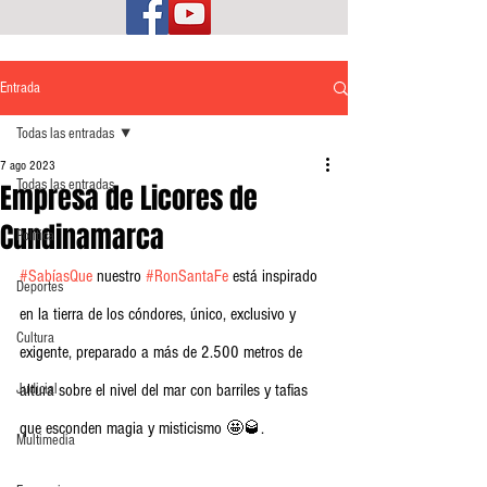
Entrada
Todas las entradas
7 ago 2023
Todas las entradas
Empresa de Licores de
Cundinamarca
Política
#SabíasQue
 nuestro 
#RonSantaFe
 está inspirado 
Deportes
en la tierra de los cóndores, único, exclusivo y 
Cultura
exigente, preparado a más de 2.500 metros de 
Judicial
altura sobre el nivel del mar con barriles y tafias 
que esconden magia y misticismo 🤩🥃.  
Multimedia