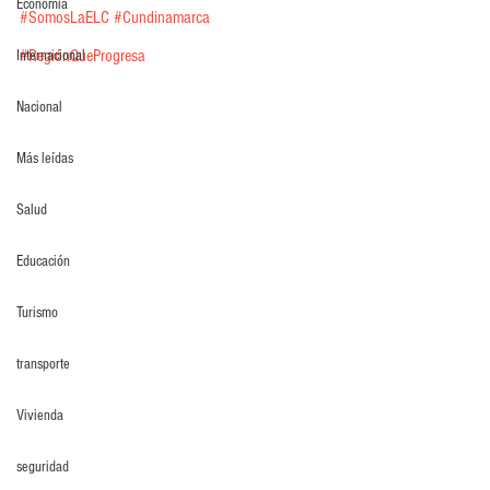
Economia
#SomosLaELC
#Cundinamarca
#RegiónQueProgresa
Internacional
Nacional
Más leídas
Salud
Educación
Turismo
transporte
Vivienda
seguridad