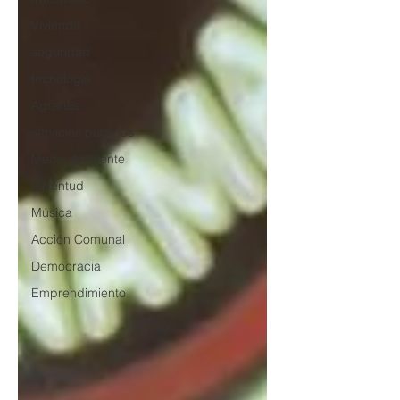
Vivienda
seguridad
tecnología
Agrarias
servicios publicos
Medio Ambiente
Juventud
Música
Acción Comunal
Democracia
Emprendimiento