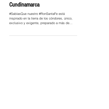
Empresa de Licores de
Cundinamarca
#SabíasQue nuestro #RonSantaFe está
inspirado en la tierra de los cóndores, único,
exclusivo y exigente, preparado a más de
2.500 metros...
9 jun 2023
Empresa de Licores de
Cundinamarca
#SomosLaELC 🤩| Dicen que recordar es vivir;
desde hace un poco más de media década