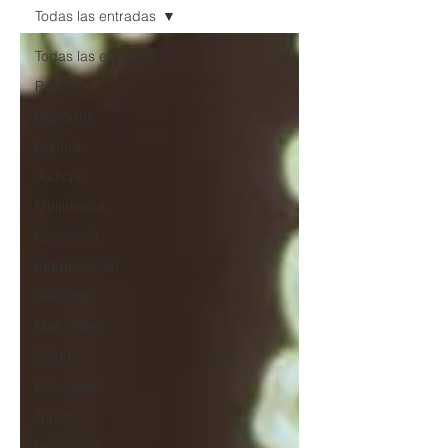
Todas las entradas
Todas las entradas
Política
Deportes
Cultura
Judicial
Multimedia
Economia
Internacional
Nacional
Más leídas
Salud
Educación
Turismo
transporte