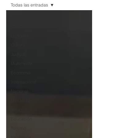
Todas las entradas
Todas las entradas
Política
Deportes
Cultura
Judicial
Multimedia
Economia
Internacional
Nacional
Más leídas
Salud
Educación
Turismo
transporte