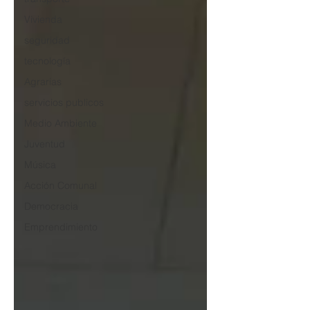
Vivienda
seguridad
tecnología
Agrarias
servicios publicos
Medio Ambiente
Juventud
Música
Acción Comunal
Democracia
Emprendimiento