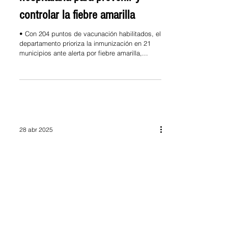
controlar la fiebre amarilla
• Con 204 puntos de vacunación habilitados, el
departamento prioriza la inmunización en 21
municipios ante alerta por fiebre amarilla,...
28 abr 2025
Empresa de Licores de
Cundinamarca adelanta "Gira de
Medios Regionales"
Continuando con la “Gira de Medios
Regionales” de la Empresa de Licores de