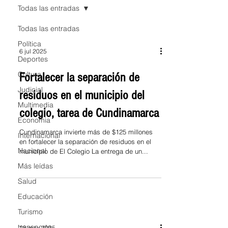
Todas las entradas
Todas las entradas
Política
6 jul 2025
Deportes
Cultura
Fortalecer la separación de
Judicial
residuos en el municipio del
Multimedia
colegio, tarea de Cundinamarca
Economia
Cundinamarca invierte más de $125 millones
Internacional
en fortalecer la separación de residuos en el
Nacional
municipio de El Colegio La entrega de un...
Más leídas
Salud
Educación
Turismo
transporte
28 may 2025