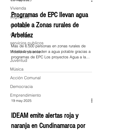
Vivienda
Programas de EPC llevan agua
seguridad
potable a Zonas rurales de
tecnología
Arbeláez
Agrarias
servicios publicos
Más de 6.500 personas en zonas rurales de
Medio Ambiente
Arbeláez ya acceden a agua potable gracias a
programas de EPC Los proyectos Agua a la
Juventud
Vereda,...
Música
Acción Comunal
Democracia
Emprendimiento
19 may 2025
IDEAM emite alertas roja y
naranja en Cundinamarca por